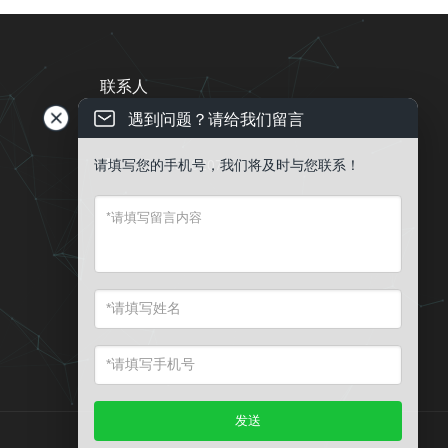
联系人
遇到问题？请给我们留言
电话 ： 13543837996

请填写您的手机号，我们将及时与您联系！
QQ：53582077

EMail ： public@gdqy.ltd

地址 ： 中山市石岐区接源里28号文

化创意园