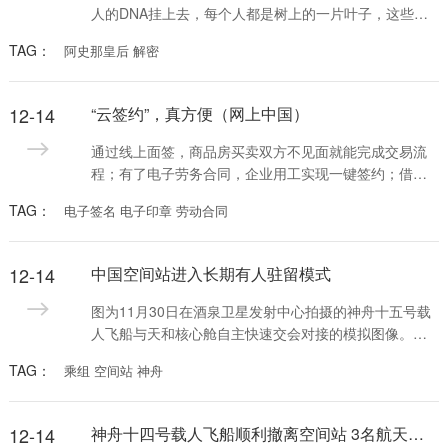
人的DNA挂上去，每个人都是树上的一片叶子，这些人
会像吸铁石一样，吸引公众参与，建立现代人与古代人
TAG：
阿史那皇后 解密
的联系，这就是我们中华民族的“大家谱”。用DNA做家
谱，这是一件很酷的事情。
12-14
“云签约”，真方便（网上中国）
通过线上面签，商品房买卖双方不见面就能完成交易流
程；有了电子劳务合同，企业用工实现一键签约；借助
电子签名，用手机小程序即可开具有法律效力的收据及
TAG：
电子签名 电子印章 劳动合同
合同……电子签名、“云签约”发展迅速，逐渐融入人们日
常生活工作的方方面面。
12-14
中国空间站进入长期有人驻留模式
图为11月30日在酒泉卫星发射中心拍摄的神舟十五号载
人飞船与天和核心舱自主快速交会对接的模拟图像。新
华社记者 郭中正摄
TAG：
乘组 空间站 神舟
12-14
神舟十四号载人飞船顺利撤离空间站 3名航天员即将踏上回家之旅