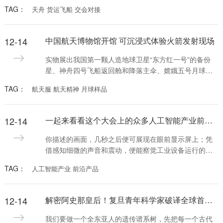
船）实施对接，对接目标达80吨量级，这也是我国首次
TAG：
天舟 货运飞船 交会对接
在空间站有人驻留情况下实施货运飞船交会对接，具备
故障情况下手控遥操作交会对接任务备份能力，提高了
近距离交会过程可靠性。
12-14
中国航天博物馆开馆 可沉浸式体验火箭发射现场
实物展出我国第一颗人造地球卫星“东方红一号”的备份
星、神舟四号飞船返回舱和降落主伞、嫦娥五号月球样
品；全新打造长征五号运载火箭转运发射模拟平台、中
TAG：
航天服 航天精神 月球样品
国空间站VR漫游系统……11月16日，中国航天博物馆正
式开馆，首次全系统展示中国航天全貌、全方位展示航
天历史与成就，为公众提供感受航天技术及文化的平
12-14
一起来看看这个大会上的众多人工智能产业前沿产品
台。
你描述的画面，几秒之后便可展现在眼前显示屏上；凭
借感知细微的声音和震动，便能察觉工业设备运行的问
题所在；不需要创伤性检查，就能精确显示病灶；一座
TAG：
人工智能产业 前沿产品
城市的精细治理已可实现“一屏统揽”……
12-14
解密阿史那皇后！复旦青年科学家破译全球首例古突厥皇室基因组
我们要做一个全东亚人的遗传谱系树，先把每一个古代