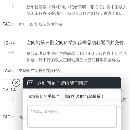
新华社酒泉12月4日电（记者黄明、张汨汨）据中国载人
航天工程办公室消息，12月4日11时01分，神舟十四号
载人飞船与空间站组合体成功分离。
TAG：
神舟十四号 航天员 空间站
12-14
空间站第三批空间科学实验样品顺利返回并交付
总台记者从中国科学院获悉，12月4日，随神舟十四号飞
船返回舱下行的载人空间站第三批空间科学实验样品在
着陆场交付空间应用系统，并于次日凌晨返回北京，顺
TAG：
空间站 空间科学实验样品
利运抵中科院空间应用工程与技术中心，空间应用系统
总体与相关实验人员进行了实验样品基本状态的检查，
遇到问题？请给我们留言
确认返回样品完好后，顺利交接相关实验科学家。
12-14
我国最大规模海上油田群岸电应用工程海上站成功送电
请填写您的手机号，我们将及时与您联系！
我国最大规模海上岸电应用工程220千伏/110千伏高压海
缆及三座海上电力动力平台日前成功送电，标志着渤中-
垦利油田群岸电应用工程项目实现关键里程碑，为项目
TAG：
海上油田
全面投用奠定了坚实基础。