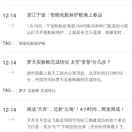
过程。
12-14
浙江宁波：智能化航标护航海上春运
1月19日，宁波航标处海巡16405船在虾峙门航道的小双
山灯浮开展航标维护，上面装有北斗遥测，能够实时监
测航标工作状态并回传工作数据。
TAG：
智能化航标护航
12-14
梦天实验舱完成转位 太空“变形”分几步？
据中国载人航天工程办公室消息，北京时间3日9时32
分，中国空间站梦天实验舱顺利完成转位。
TAG：
梦天 实验舱 完成转位
12-14
南送“天舟”，北射“云海”！4小时内，两发两成！
天舟五号货运飞船是我国空间站三舱建成后的首个来访
飞行器，首次与“T”字构型组合体（含径向停靠载人飞