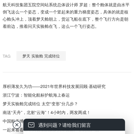
航天科技集团五院空间站系统总体设计师 罗超：整个舱体就是由水平
倒飞这么一个姿态，变成一个竖起来的重力梯度姿态，具体的就是核
心舱头冲上，顶着梦天舱朝上，货运飞船在底下，整个飞行方向是朝
着前边，推着问天实验舱在飞，这么一个飞行姿态。
梦天 实验舱 完成转位
TAG
厚积薄发久为功——2021年世界科技发展回顾·基础研究
浙江宁波：智能化航标护航海上春运
梦天实验舱完成转位 太空“变形”分几步？
南送“天舟”，北射“云海”！4小时内，两发两成！
中国航天博物馆开馆 可沉浸式体验火箭发射现场
遇到问题？请给我们留言
一起来看看这个大会上的众多人工智能产业前沿产品