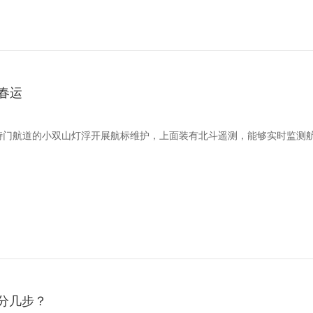
春运
在虾峙门航道的小双山灯浮开展航标维护，上面装有北斗遥测，能够实时监测
”分几步？