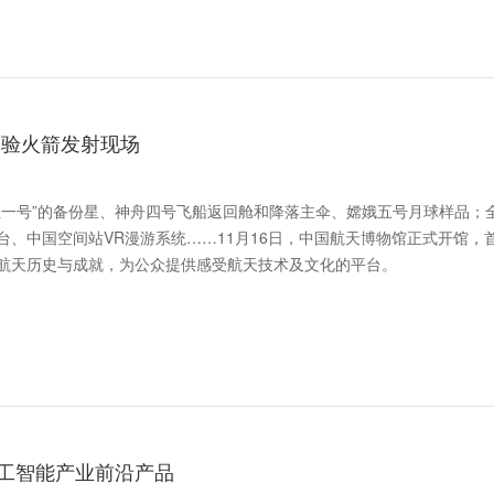
体验火箭发射现场
红一号”的备份星、神舟四号飞船返回舱和降落主伞、嫦娥五号月球样品；
、中国空间站VR漫游系统……11月16日，中国航天博物馆正式开馆，
航天历史与成就，为公众提供感受航天技术及文化的平台。
工智能产业前沿产品