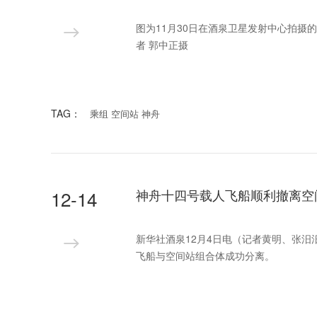
图为11月30日在酒泉卫星发射中心拍
者 郭中正摄
TAG：
乘组 空间站 神舟
12-14
神舟十四号载人飞船顺利撤离空
新华社酒泉12月4日电（记者黄明、张汨
飞船与空间站组合体成功分离。