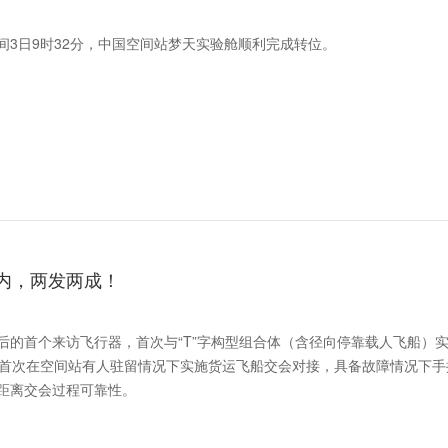
3日9时32分，中国空间站梦天实验舱顺利完成转位。
时内，两发两成！
后的首个来访飞行器，首次与“T”字构型组合体（含径向停靠载人飞船）
国首次在空间站有人驻留情况下实施货运飞船交会对接，具备故障情况下手
距离交会过程可靠性。