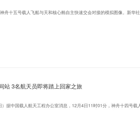
摄的神舟十五号载人飞船与天和核心舱自主快速交会对接的模拟图像。新华
间站 3名航天员即将踏上回家之旅
汨）据中国载人航天工程办公室消息，12月4日11时01分，神舟十四号载